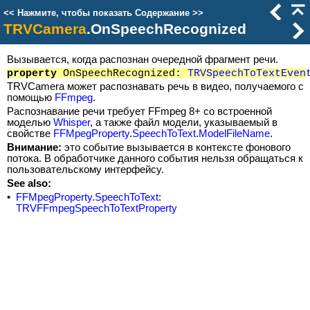
<<
Нажмите, чтобы показать Содержание
>>
TRVCamera
.OnSpeechRecognized
Вызывается, когда распознан очередной фрагмент речи.
property
OnSpeechRecognized:
TRVSpeechToTextEven
TRVCamera может распознавать речь в видео, получаемого с
помощью
FFmpeg
.
Распознавание речи требует FFmpeg 8+ со встроенной
моделью
Whisper
, а также файл модели, указываемый в
свойстве
FFMpegProperty
.
SpeechToText
.
ModelFileName
.
Внимание:
это событие вызывается в контексте фонового
потока. В обработчике данного события нельзя обращаться к
пользовательскому интерфейсу.
See also:
•
FFMpegProperty
.
SpeechToText
:
TRVFFmpegSpeechToTextProperty