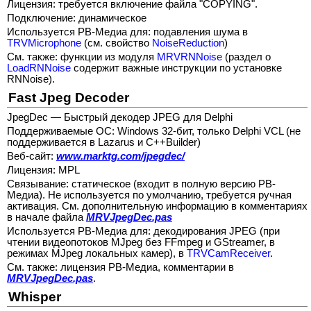
Лицензия: требуется включение файла "COPYING".
Подключение: динамическое
Используется РВ-Медиа для: подавления шума в
TRVMicrophone
(см. свойство
NoiseReduction
)
См. также: функции из модуля
MRVRNNoise
(раздел о
LoadRNNoise
содержит важные инструкции по установке
RNNoise).
Fast Jpeg Decoder
JpegDec — Быстрый декодер JPEG для Delphi
Поддерживаемые ОС: Windows 32-бит, только Delphi VCL (не
поддерживается в Lazarus и C++Builder)
Веб-сайт:
www.marktg.com/jpegdec/
Лицензия: MPL
Связывание: статическое (входит в полную версию РВ-
Медиа). Не используется по умолчанию, требуется ручная
активация. См. дополнительную информацию в комментариях
в начале файла
MRVJpegDec.pas
Используется РВ-Медиа для: декодирования JPEG (при
чтении видеопотоков MJpeg без FFmpeg и GStreamer, в
режимах MJpeg локальных камер), в
TRVCamReceiver
.
См. также: лицензия РВ-Медиа, комментарии в
MRVJpegDec.pas
.
Whisper