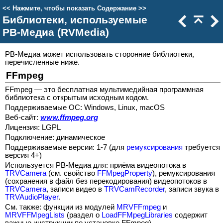
<<
Нажмите, чтобы показать Содержание
>>
Библиотеки, используемые
РВ-Медиа (RVMedia)
РВ-Медиа может использовать сторонние библиотеки,
перечисленные ниже.
FFmpeg
FFmpeg — это бесплатная мультимедийная программная
библиотека с открытым исходным кодом.
Поддерживаемые ОС: Windows, Linux, macOS
Веб-сайт:
www.ffmpeg.org
Лицензия: LGPL
Подключение: динамическое
Поддерживаемые версии: 1-7 (для
ремуксирования
требуется
версия 4+)
Используется РВ-Медиа для: приёма видеопотока в
TRVCamera
(см. свойство
FFMpegProperty
), ремуксирования
(сохранения в файл без перекодирования) видеопотоков в
TRVCamera
, записи видео в
TRVCamRecorder
, записи звука в
TRVAudioPlayer
.
См. также: функции из модулей
MRVFFmpeg
и
MRVFFMpegLists
(раздел о
LoadFFMpegLibraries
содержит