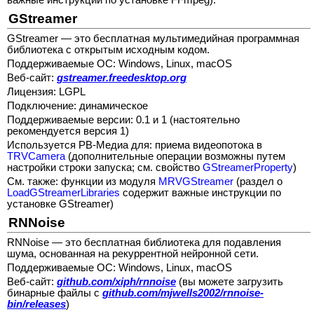
важные инструкции по установке FFmpeg).
GStreamer
GStreamer — это бесплатная мультимедийная программная
библиотека с открытым исходным кодом.
Поддерживаемые ОС: Windows, Linux, macOS
Веб-сайт:
gstreamer.freedesktop.org
Лицензия: LGPL
Подключение: динамическое
Поддерживаемые версии: 0.1 и 1 (настоятельно
рекомендуется версия 1)
Используется РВ-Медиа для: приема видеопотока в
TRVCamera
(дополнительные операции возможны путем
настройки строки запуска; см. свойство
GStreamerProperty
)
См. также: функции из модуля
MRVGStreamer
(раздел о
LoadGStreamerLibraries
содержит важные инструкции по
установке GStreamer)
RNNoise
RNNoise — это бесплатная библиотека для подавления
шума, основанная на рекуррентной нейронной сети.
Поддерживаемые ОС: Windows, Linux, macOS
Веб-сайт:
github.com/xiph/rnnoise
(вы можете загрузить
бинарные файлы с
github.com/mjwells2002/rnnoise-
bin/releases
)