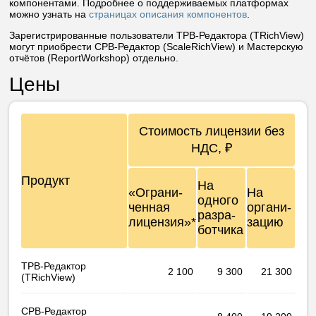
компонентами. Подробнее о поддерживаемых платформах
можно узнать на
страницах описания компонентов
.
Зарегистрированные пользователи ТРВ-Редактора (TRichView)
могут приобрести СРВ-Редактор (ScaleRichView) и Мастерскую
отчётов (ReportWorkshop) отдельно.
Цены
Стоимость лицензии без
НДС, ₽
Продукт
На
«Ограни­
На
одного
ченная
органи­
разра­
лицензия»*
зацию
ботчика
ТРВ-Редактор
2 100
9 300
21 300
(TRichView)
СРВ-Редактор