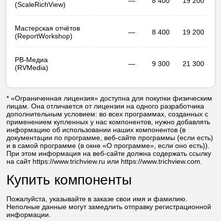
—
8 400
19 200
(Scale­RichView)
Мастерская отчётов
—
8 400
19 200
(Report­Workshop)
РВ-Медиа
—
9 300
21 300
(RVMedia)
* «Ограниченная лицензия» доступна для покупки физическим
лицам. Она отличается от лицензии на одного разработчика
дополнительным условием: во всех программах, созданных с
применением купленных у нас компонентов, нужно добавлять
информацию об использовании наших компонентов (в
документации по программе, веб-сайте программы (если есть)
и в самой программе (в окне «О программе», если оно есть)).
При этом информация на веб-сайте должна содержать ссылку
на сайт https://www.trichview.ru или https://www.trichview.com.
Купить компоненты
Пожалуйста, указывайте в заказе свои имя и фамилию.
Неполные данные могут замедлить отправку регистрационной
информации.